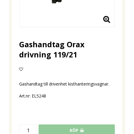
Gashandtag Orax
drivning 119/21
Lägg till i favoritlistan
Gashandtag till drivenhet kisthanteringsvagnar.
Art.nr: EL5248
KÖP