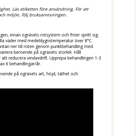
het. Läs etiketten före användning. För att 
ch miljön, följ bruksanvisningen.
ngen, innan ogräsets rotsystem och fröer spritt sig. 
dstilla väder med medeldygnstemperatur över 8°C. 
antan ner till roten genom punktbehandling med 
riera beroende på ogräsets storlek. Håll 
att reducera vindavdrift. Upprepa behandlingen 1-3 
ax 6 behandlingar/år.
ende på ogräsets art, höjd, täthet och 