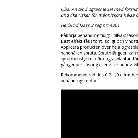
Obs! Använd ogräsmedel med försiktig
undvika risker för människors hälsa o
Herbicid klass 3 reg.nr: 4801
Påbörja behandling tidigt i tillväxtsäso
Bäst effekt fås i torrt, soligt och vin
Applicera produkten över hela ogräspl
handhållen spruta. Sprutmängden kan va
sprutmunstycket nära ogräsplantan för 
gånger per säsong eller efter behov. M
Rekommenderad dos 0,2-1,0 dl/m² bero
behandlingsmetod.