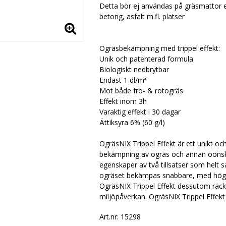
Detta bör ej användas på gräsmattor el
betong, asfalt m.fl. platser
Ogräsbekämpning med trippel effekt:
Unik och patenterad formula
Biologiskt nedbrytbar
Endast 1 dl/m²
Mot både frö- & rotogräs
Effekt inom 3h
Varaktig effekt i 30 dagar
Ättiksyra 6% (60 g/l)
OgräsNIX Trippel Effekt är ett unikt o
bekämpning av ogräs och annan oönskad
egenskaper av två tillsatser som helt s
ogräset bekämpas snabbare, med högre 
OgräsNIX Trippel Effekt dessutom räcke
miljöpåverkan. OgräsNIX Trippel Effekt ä
Art.nr: 15298