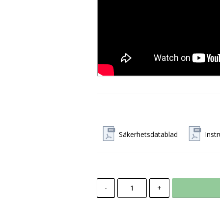
Säkerhetsdatablad
Inst
-
+