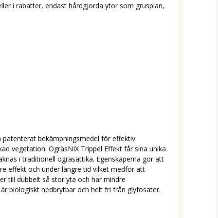
ler i rabatter, endast hårdgjorda ytor som grusplan,
ch patenterat bekämpningsmedel för effektiv
 vegetation. OgräsNIX Trippel Effekt får sina unika
aknas i traditionell ogräsättika. Egenskaperna gör att
effekt och under längre tid vilket medför att
r till dubbelt så stor yta och har mindre
r biologiskt nedbrytbar och helt fri från glyfosater.