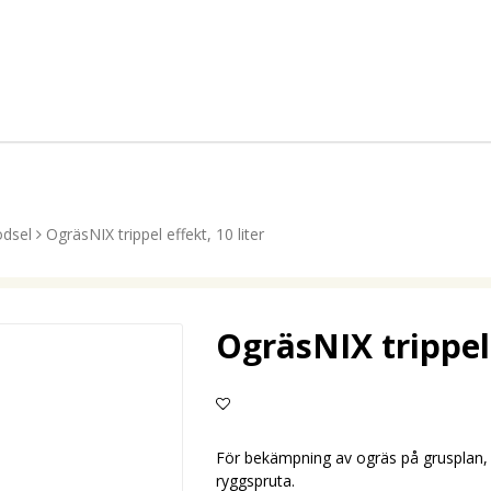
ödsel
OgräsNIX trippel effekt, 10 liter
OgräsNIX trippel 
Lägg till i favoritlistan
För bekämpning av ogräs på grusplan, 
ryggspruta.