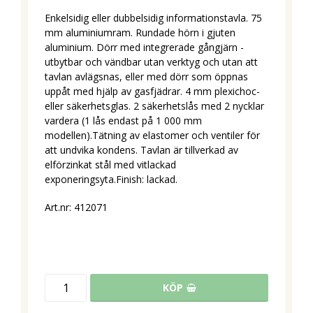
Enkelsidig eller dubbelsidig informationstavla. 75
mm aluminiumram. Rundade hörn i gjuten
aluminium. Dörr med integrerade gångjärn -
utbytbar och vändbar utan verktyg och utan att
tavlan avlägsnas, eller med dörr som öppnas
uppåt med hjälp av gasfjädrar. 4 mm plexichoc-
eller säkerhetsglas. 2 säkerhetslås med 2 nycklar
vardera (1 lås endast på 1 000 mm
modellen).Tätning av elastomer och ventiler för
att undvika kondens. Tavlan är tillverkad av
elförzinkat stål med vitlackad
exponeringsyta.Finish: lackad.
Art.nr: 412071
KÖP