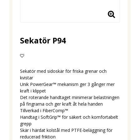
Sekatör P94
Lägg till i favoritlistan
Sekatör med sidoskär för friska grenar och
kvistar
Unik PowerGear™ mekanism ger 3 gånger mer
kraft i klippet
Det roterande handtaget minimerar belastningen
på fingrarna och ger kraft åt hela handen
Tillverkad i FiberComp™
Handtag i SoftGrip™ för säkert och komfortabelt
grepp
Skär i härdat kolstål med PTFE-beläggning för
reducerad friktion